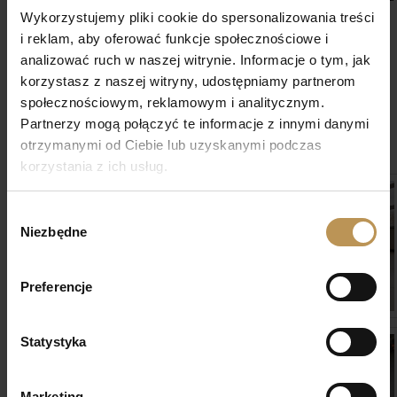
nadając wysoki połysk podkreślając głębie koloru.
Wykorzystujemy pliki cookie do spersonalizowania treści
i reklam, aby oferować funkcje społecznościowe i
Aplikacja wykonana na materiale:
analizować ruch w naszej witrynie. Informacje o tym, jak
korzystasz z naszej witryny, udostępniamy partnerom
powłoka ceramiczna lakieru Majcher Team Protect
społecznościowym, reklamowym i analitycznym.
Partnerzy mogą połączyć te informacje z innymi danymi
impregnacja skór + powłoka Anty-Jeans
otrzymanymi od Ciebie lub uzyskanymi podczas
korzystania z ich usług.
Wybór
Niezbędne
zgody
Preferencje
Statystyka
Marketing